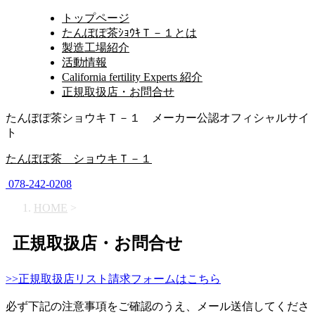
トップページ
たんぽぽ茶ｼｮｳｷＴ－１とは
製造工場紹介
活動情報
California fertility Experts 紹介
正規取扱店・お問合せ
たんぽぽ茶ショウキＴ－１ メーカー公認オフィシャルサイ
ト
たんぽぽ茶 ショウキＴ－１
078-242-0208
HOME
>
正規取扱店・お問合せ
>>正規取扱店リスト請求フォームはこちら
必ず下記の注意事項をご確認のうえ、メール送信してくださ