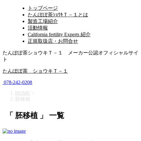
トップページ
たんぽぽ茶ｼｮｳｷＴ－１とは
製造工場紹介
活動情報
California fertility Experts 紹介
正規取扱店・お問合せ
たんぽぽ茶ショウキＴ－１ メーカー公認オフィシャルサイ
ト
たんぽぽ茶 ショウキＴ－１
078-242-0208
HOME
>
胚移植
「 胚移植 」 一覧