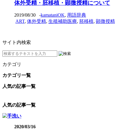
体外受精・胚移植・顕微授精について
2019/08/30
-
kamataniOK
,
用語辞典
ART
,
体外受精
,
生殖補助医療
,
胚移植
,
顕微授精
サイト内検索
カテゴリ
カテゴリ一覧
人気の記事一覧
人気の記事一覧
2020/03/16