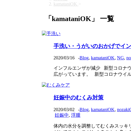
kamataniOK
>
「kamataniOK」 一覧
手洗い・うがいのおかげでイン
2020/03/16
-
Blog
,
kamataniOK
,
NG
,
n
インフルエンザが減少 新型コロナ
広がっています。 新型コロナウイルス
妊娠中のむくみ対策
2020/03/02
-
Blog
,
kamataniOK
,
nozak
妊娠中
,
浮腫
体内の水分を調整してむくみスッキ