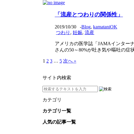
「流産とつわりの関係性」
2019/10/30
-
Blog
,
kamataniOK
つわり
,
妊娠
,
流産
アメリカの医学誌「JAMAインターナル・
さんの50～80%が吐き気や嘔吐の症状を
1
2
3
…
5
次へ »
サイト内検索
カテゴリ
カテゴリ一覧
人気の記事一覧