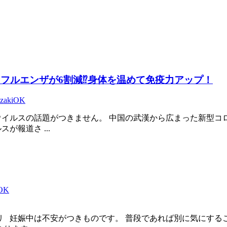
フルエンザが6割減⁉︎身体を温めて免疫力アップ！
ozakiOK
ウイルスの話題がつきません。 中国の武漢から広まった新型コ
が報道さ ...
iOK
リ 妊娠中は不安がつきものです。 普段であれば別に気にする