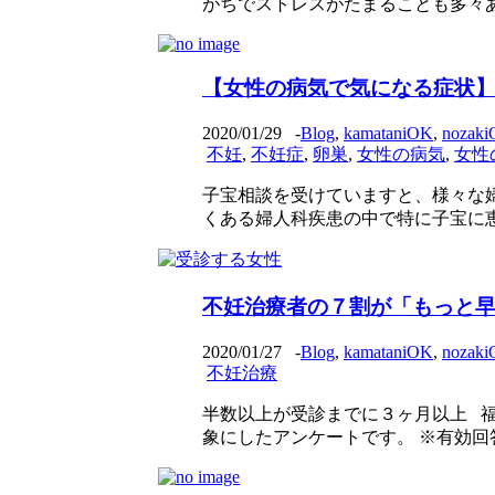
がちでストレスがたまることも多々あり
【女性の病気で気になる症状】
2020/01/29
-
Blog
,
kamataniOK
,
nozak
不妊
,
不妊症
,
卵巣
,
女性の病気
,
女性
子宝相談を受けていますと、様々な
くある婦人科疾患の中で特に子宝に恵
不妊治療者の７割が「もっと
2020/01/27
-
Blog
,
kamataniOK
,
nozak
不妊治療
半数以上が受診までに３ヶ月以上 福
象にしたアンケートです。 ※有効回答 