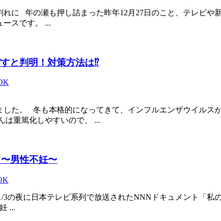
万人割れに 年の瀬も押し詰まった昨年12月27日のこと、テレビ
スです。 ...
すと判明！対策方法は⁉︎
iOK
ました。 冬も本格的になってきて、インフルエンザウイルスが
は重篤化しやすいので、 ...
て〜男性不妊〜
iOK
1/3の夜に日本テレビ系列で放送されたNNNドキュメント「私
...