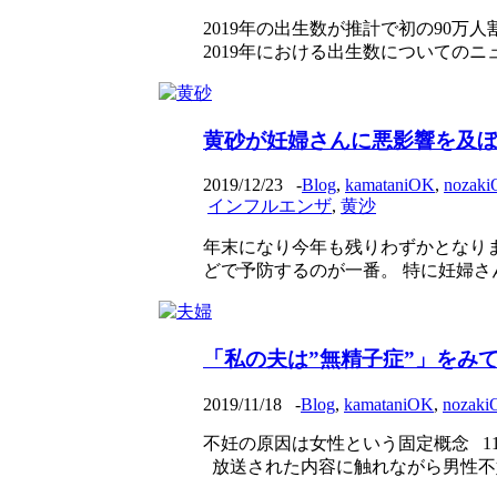
2019年の出生数が推計で初の90
2019年における出生数についてのニュー
黄砂が妊婦さんに悪影響を及ぼ
2019/12/23
-
Blog
,
kamataniOK
,
nozak
インフルエンザ
,
黄沙
年末になり今年も残りわずかとなり
どで予防するのが一番。 特に妊婦さん
「私の夫は”無精子症”」をみ
2019/11/18
-
Blog
,
kamataniOK
,
nozak
不妊の原因は女性という固定概念 1
放送された内容に触れながら男性不妊 