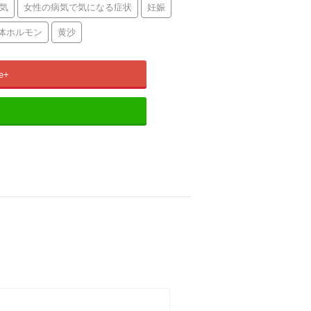
気
女性の病気で気になる症状
妊娠
体ホルモン
黄沙
e+