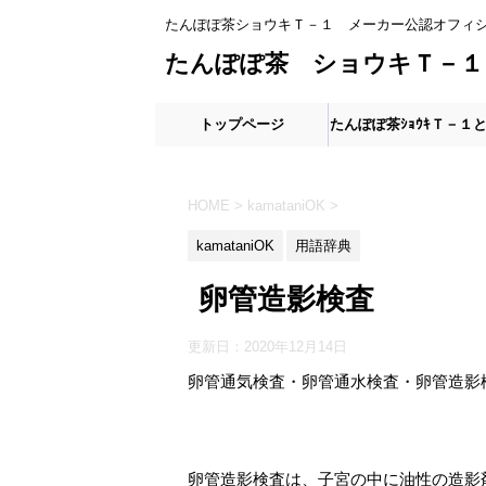
たんぽぽ茶ショウキＴ－１ メーカー公認オフィ
たんぽぽ茶 ショウキＴ－１
トップページ
たんぽぽ茶ｼｮｳｷＴ－１
HOME
>
kamataniOK
>
kamataniOK
用語辞典
卵管造影検査
更新日：
2020年12月14日
卵管通気検査・卵管通水検査・卵管造影
卵管造影検査は、子宮の中に油性の造影