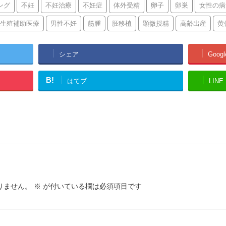
ング
不妊
不妊治療
不妊症
体外受精
卵子
卵巣
女性の病
生殖補助医療
男性不妊
筋腫
胚移植
顕微授精
高齢出産
黄
シェア
Googl
B!
はてブ
LINE
りません。
※
が付いている欄は必須項目です