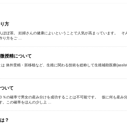
り方
んぽぽ茶。 妊婦さんの健康によいということで人気が高まっています。 
方をご ...
微授精について
 体外受精・胚移植など、生殖に関わる技術を総称して生殖補助医療(asslsted reprod
ついて
０％の確率で男女の産み分けを成功することは不可能です。 仮に何も産み
。この確率をほんの少し上 ...
は？