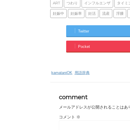
ART
つわり
インフルエンザ
タイミ
妊娠中
妊娠率
妊活
流産
浮腫
Twitter
Pocket
-
kamataniOK
,
用語辞典
comment
メールアドレスが公開されることはあ
コメント
※