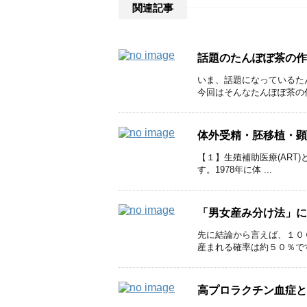
関連記事
話題のたんぽぽ茶の作
いま、話題になっているた
今回はそんなたんぽぽ茶の作り
体外受精・胚移植・顕
【１】生殖補助医療(ART)とは
す。1978年に体 ...
「男女産み分け法」に
先に結論から言えば、１０
産まれる確率は約５０％です
高プロラクチン血症と