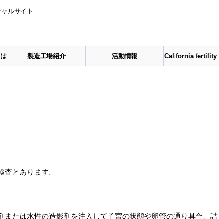
シャルサイト
とは
製造工場紹介
活動情報
California fertilit
紹介
検査とあります。
剤または水性の造影剤を注入して子宮の状態や卵管の通り具合、詰